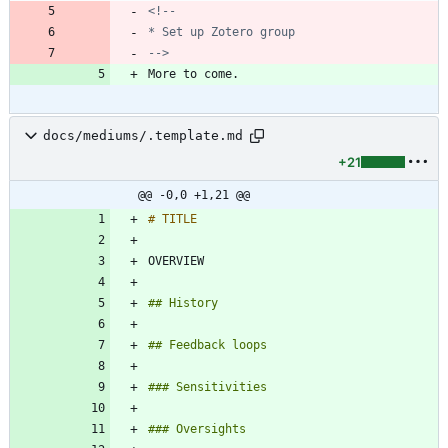
-->
docs/mediums/.template.md
+21
@@ -0,0 +1,21 @@